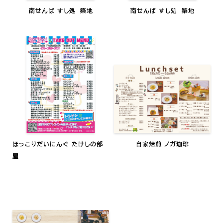
南せんば すし処 築地
南せんば すし処 築地
ほっこりだいにんぐ たけしの部
自家焙煎 ノガ珈琲
屋